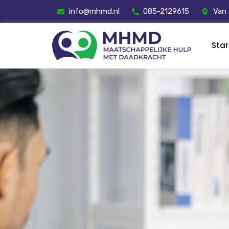
info@mhmd.nl
085-2129615
Van 
Sta