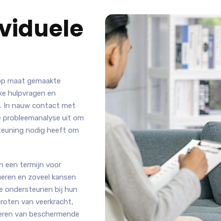
viduele
 op maat gemaakte
xe hulpvragen en
. In nauw contact met
de probleemanalyse uit om
steuning nodig heeft om
n een termijn voor
lueren en zoveel kansen
e ondersteunen bij hun
groten van veerkracht,
uleren van beschermende