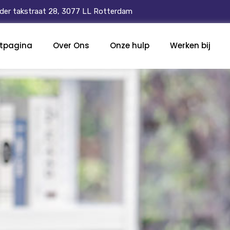
der takstraat 28, 3077 LL Rotterdam
rtpagina
Over Ons
Onze hulp
Werken bij