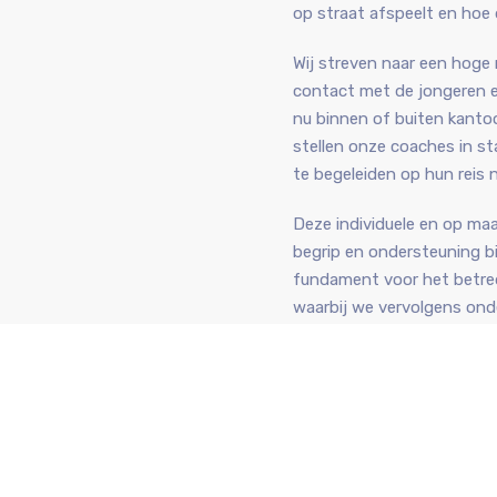
op straat afspeelt en hoe 
Wij streven naar een hoge 
contact met de jongeren e
nu binnen of buiten kantoo
stellen onze coaches in s
te begeleiden op hun reis n
Deze individuele en op ma
begrip en ondersteuning bi
fundament voor het betred
waarbij we vervolgens on
uitoefent en op welke mani
We richten ons op het ver
hun zelfvertrouwen en het
eigen kracht vooruitgang 