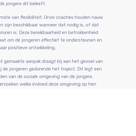
de jongere dit beleeft.
mate van flexibiliteit. Onze coaches houden nauw
n zijn beschikbaar wanneer dat nodig is, of dat
ruren is. Deze bereikbaarheid en betrokkenheid
taat om de jongeren effectief te ondersteunen en
aar positieve ontwikkeling.
at gemaakte aanpak draagt bij aan het gevoel van
j de jongeren gedurende het traject. Dit legt een
en van de sociale omgeving van de jongere,
derzoeken welke invloed deze omgeving op hen
er.
sterken van hun vaardigheden, het vergroten van
 ontwikkelen van de tools die nodig zijn om op
te boeken.