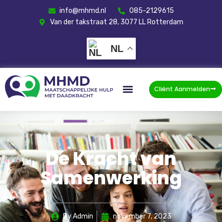
info@mhmd.nl
085-2129615
Van der takstraat 28, 3077 LL Rotterdam
NL
Cliënt Aanmelden
De Kracht van
Samenwerking
By
Admin
november 7, 2023